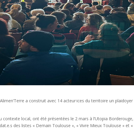
limen’Terre a construit avec 14 acteur·ices du territoire un plaidoyer p
ontexte local, ont été présentées le 2 mars à l’Utopia Borderouge, l
at.e.s des listes « Demain Toulouse », « Vivre Mieux Toulouse » et « 