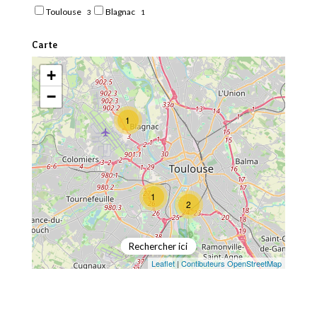
Toulouse
Blagnac
3
1
Carte
+
−
1
1
2
Rechercher ici
Leaflet
|
Contibuteurs OpenStreetMap