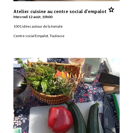
Ajouter
Atelier cuisine au centre social d'empalot
Atelier
cuisine
Mercredi 12 août, 10h00
au
centre
1001 idées autour de la tomate
social
d'empalot
aux
Centre social Empalot, Toulouse
favoris.