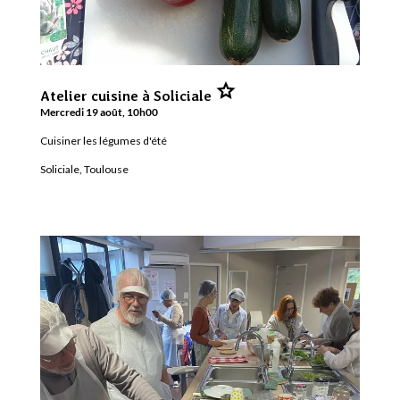
Ajouter
Atelier cuisine à Soliciale
Atelier
cuisine
Mercredi 19 août, 10h00
à
Soliciale
Cuisiner les légumes d'été
aux
favoris.
Soliciale, Toulouse