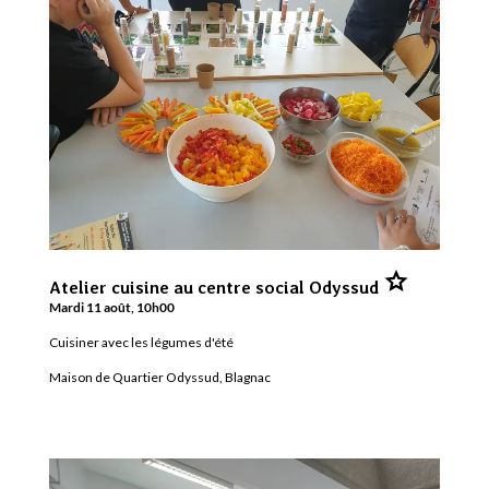
Ajouter
Atelier cuisine au centre social Odyssud
Atelier
cuisine
Mardi 11 août, 10h00
au
centre
Cuisiner avec les légumes d'été
social
Odyssud
aux
Maison de Quartier Odyssud, Blagnac
favoris.