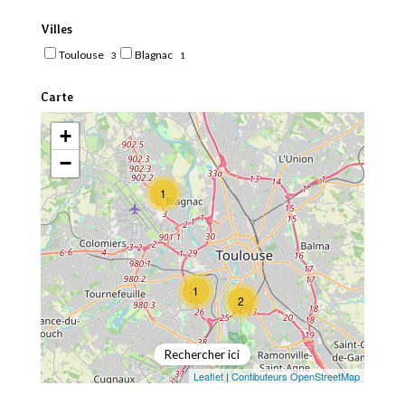
Villes
Toulouse
Blagnac
3
1
Carte
+
−
1
1
2
Rechercher ici
Leaflet
|
Contibuteurs OpenStreetMap