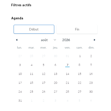
Filtres actifs
Agenda
lun.
mar.
mer.
jeu.
ven.
sam.
dim.
27
28
29
30
31
1
2
3
4
5
6
7
8
9
10
11
12
13
14
15
16
17
18
19
20
21
22
23
24
25
26
27
28
29
30
31
1
2
3
4
5
6