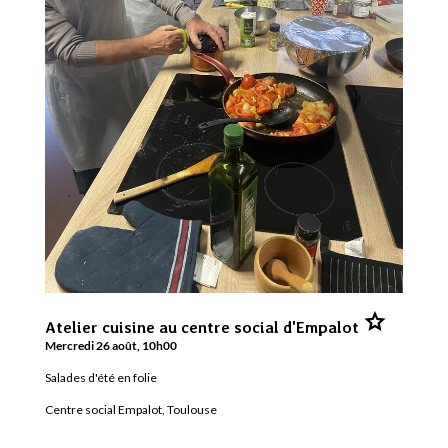
Ajouter
Atelier cuisine au centre social d'Empalot
Atelier
cuisine
Mercredi 26 août, 10h00
au
centre
Salades d'été en folie
social
d'Empalot
aux
Centre social Empalot, Toulouse
favoris.